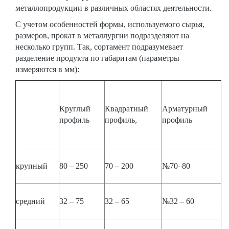
металлопродукции в различных областях деятельности.
С учетом особенностей формы, используемого сырья,
размеров, прокат в металлургии подразделяют на
несколько групп. Так, сортамент подразумевает
разделение продукта по габаритам (параметры
измеряются в мм):
У
Круглый
Квадратный
Арматурный
ст
профиль
профиль,
профиль
ш
п
крупный
80 – 250
70 – 200
№70–80
90
средний
32 – 75
32 – 65
№32 – 60
–