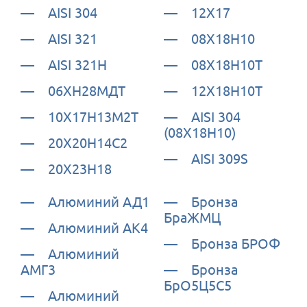
AISI 304
12Х17
AISI 321
08Х18Н10
AISI 321H
08Х18Н10Т
06ХН28МДТ
12Х18Н10Т
10Х17Н13М2Т
AISI 304
(08Х18Н10)
20Х20Н14С2
AISI 309S
20Х23Н18
Алюминий АД1
Бронза
БраЖМЦ
Алюминий АК4
Бронза БРОФ
Алюминий
АМГ3
Бронза
БрО5Ц5С5
Алюминий