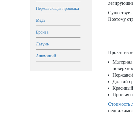
легирующие
Нержавеющая проволка
Существует
Поэтому отд
Медь
Бронза
Латунь
Прокат из 
Алюминий
Материал 
поверхнос
Нержавейк
Долгий ср
Красивый 
Простая 
Стоимость 
недвижимост