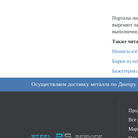
Порталы ли
вырезают ла
выполненной
Также чита
Нюансы изг
Бирки из не
Бижутерия и
Осуществляем доставку металла по Днепру
Про
Все 
Мар