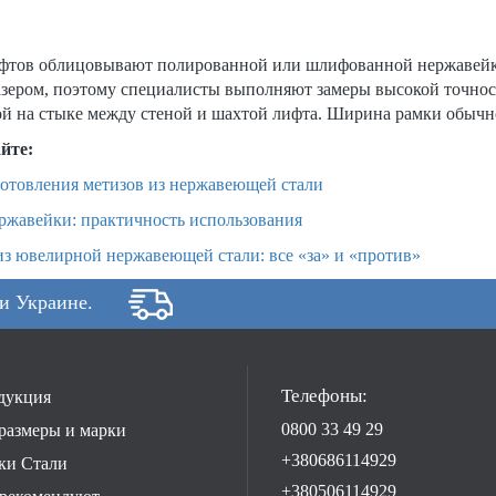
фтов облицовывают полированной или шлифованной нержавейкой
зером, поэтому специалисты выполняют замеры высокой точност
 на стыке между стеной и шахтой лифта. Ширина рамки обычно 
йте:
отовления метизов из нержавеющей стали
ржавейки: практичность использования
з ювелирной нержавеющей стали: все «за» и «против»
 и Украине.
Телефоны:
дукция
0800 33 49 29
размеры и марки
+380686114929
ки Стали
+380506114929